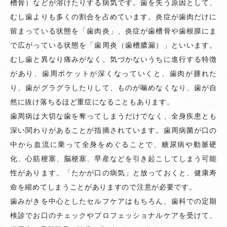
槽骨）などが溶けたりする病気です。歯を失う原因として、
むし歯よりも多くの割合を占めています。炎症が歯肉だけに
留まっている状態を「歯肉炎」、炎症が歯槽骨や歯根膜にま
で広がっている状態を「歯周炎（歯槽膿漏）」といいます。
むし歯と異なり痛みがなく、気づかないうちに進行する特徴
があり、歯周ポケットが深くなっていくと、歯肉が腫れた
り、歯がグラグラしたりして、ものが噛めなくなり、歯が自
然に抜け落ちるほど重症になることもあります。
歯周病は大切な歯を奪ってしまうだけでなく、全身疾患とも
深い関わりがあることが指摘されています。歯周病菌が口の
中から血流に乗って全身をめぐることで、糖尿病や動脈硬
化、心筋梗塞、脳梗塞、早産などを引き起こしてしまう可能
性があります。「たかが口の病気」と放っておくと、健康寿
命を縮めてしまうことがありますので注意が必要です。
歯みがきを中心としたセルフケアはもちろん、歯科での定期
検診でお口のチェックやプロフェッショナルケアを受けて、