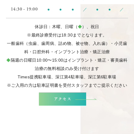
14:30 - 19:00
●
●
●
／
●
●
／
休診日：木曜、日曜（
◆
）、祝日
※最終診療受付は18:30までとなります。
一般歯科（虫歯、歯周病、詰め物、被せ物、入れ歯）・小児歯
科・口腔外科・インプラント治療・矯正治療
◆
隔週の日曜日10:00〜15:00はインプラント・矯正・審美歯科
治療の無料相談のみ受け付けます
Times提携駐車場、深江第4駐車場、深江第6駐車場
※ご入用の方は駐車証明書を受付スタッフまでご提示ください
アクセス