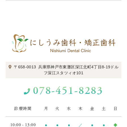
〒658-0013
兵庫県神戸市東灘区深江北町4丁目8-19
ドル
フ深江スタツィオ101
078-451-8283
診療時間
月
火
水
木
金
土
日
10:00 - 13:00
●
●
●
／
●
●
◆