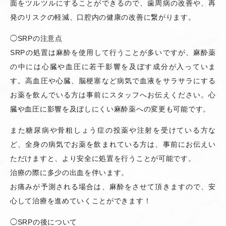
面をツルツルにすることができるので、歯周病の改善や、再
発のリスクの軽減、口腔内の健康の改善に繋がります。
◯SRPの注意点
SRPの処置は麻酔を使用して行うことが多いですが、麻酔薬
の中には心臓や血圧に若干影響を及ぼす成分が入っていま
す。高血圧や心臓、脳梗塞など病気で血液をサラサラにする
お薬を飲んでいる方は事前にスタッフへお伝えください。心
臓や血圧に影響を及ぼしにくい麻酔薬への変更も可能です。
また糖尿病や骨粗しょう症の投薬や注射を受けている方な
ど、全身の病気でお薬を飲まれている方は、事前にお伝えい
ただけますと、より安全に処置を行うことが可能です。
治療の際に多少の出血を伴います。
お痛みが予測される場合は、麻酔をさせて頂きますので、安
心して治療を進めていくことができます！
◯SRPの後について