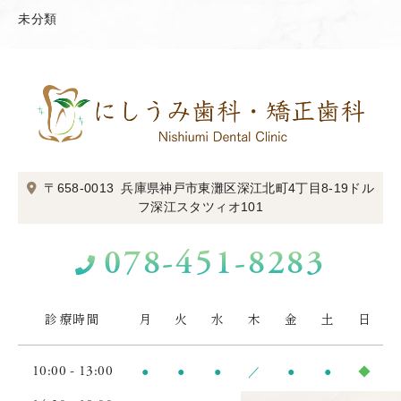
未分類
〒658-0013
兵庫県神戸市東灘区深江北町4丁目8-19
ドル
フ深江スタツィオ101
078-451-8283
診療時間
月
火
水
木
金
土
日
10:00 - 13:00
●
●
●
／
●
●
◆