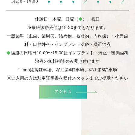
14:30 - 19:00
●
●
●
／
●
●
／
休診日：木曜、日曜（
◆
）、祝日
※最終診療受付は18:30までとなります。
一般歯科（虫歯、歯周病、詰め物、被せ物、入れ歯）・小児歯
科・口腔外科・インプラント治療・矯正治療
◆
隔週の日曜日10:00〜15:00はインプラント・矯正・審美歯科
治療の無料相談のみ受け付けます
Times提携駐車場、深江第4駐車場、深江第6駐車場
※ご入用の方は駐車証明書を受付スタッフまでご提示ください
アクセス