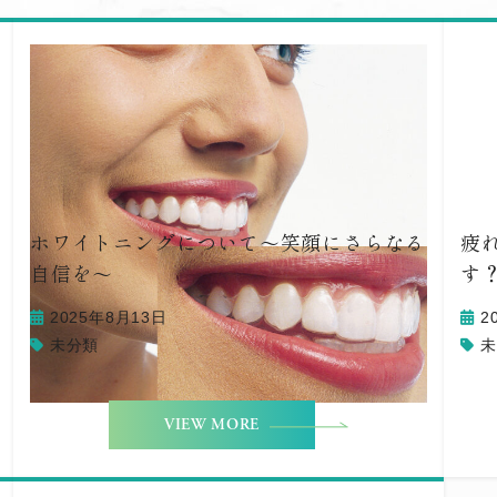
ホワイトニングについて〜笑顔にさらなる
疲
自信を〜
す
2025年8月13日
2
未分類
未
VIEW MORE