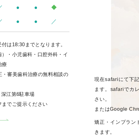
／
●
●
◆
／
●
●
／
付は18:30までとなります。
歯）・小児歯科・口腔外科・イ
治療
・矯正・審美歯科治療の無料相談の
現在safariに
ます。safari
、深江第6駐車場
さい。
フまでご提示ください
またはGoogle 
矯正・インプラン
きます。