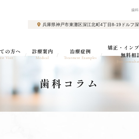
歯科
兵庫県神戸市東灘区深江北町4丁目8-19
ドルフ深
矯正・イン
ての方へ
診療案内
治療症例
無料相
rst Visit
Medical
Treatment Examples
Free consulta
歯科コラム