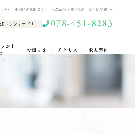
コラム｜東灘区の歯医者｜にしうみ歯科・矯正歯科｜深江駅徒歩1分
078-451-8283
江スタツィオ101
プラント
お知らせ
アクセス
求人案内
談
Topics
Access
Recruit
tion.