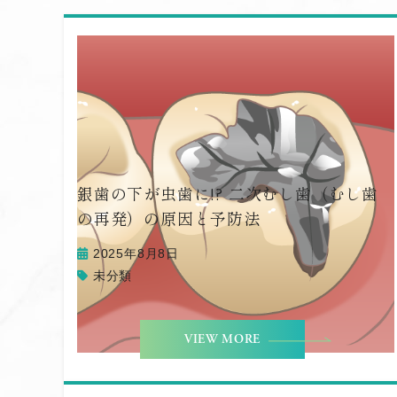
銀歯の下が虫歯に!? 二次むし歯（むし歯
の再発）の原因と予防法
2025年8月8日
未分類
VIEW MORE