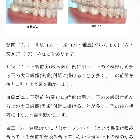
顎間ゴムは、Ⅱ級ゴム・Ⅲ級ゴム・垂直
(
すいちょく
)
ゴム・
交叉
(
こうさ
)
ゴムなどがあります。
Ⅱ級ゴム：上顎前突
(
出っ歯
)
症例に用い、上の犬歯部付近か
ら下の大臼歯部
(
奥歯
)
付近に掛けることが多く、上の前歯を
後方に引くよう歯を動かします。
Ⅲ級ゴム：下顎前突
(
受け口
)
症例に用い、下の犬歯部付近か
ら上の大臼歯部
(
奥歯
)
付近に掛けることが多く、下の歯を後
方に引くよう歯を動かします。
垂直ゴム：開咬
(
かいこう
)(
オープンバイト
)
という奥歯は咬み
合っているが前歯が咬み合っていない症例や上下の歯のかみ