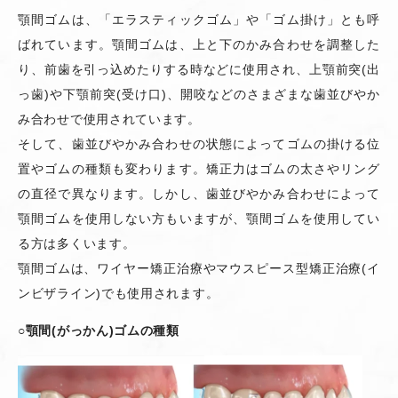
顎間ゴムは、「エラスティックゴム」や「ゴム掛け」とも呼
ばれています。顎間ゴムは、上と下のかみ合わせを調整した
り、前歯を引っ込めたりする時などに使用され、上顎前突
(
出
っ歯
)
や下顎前突
(
受け口
)
、開咬などのさまざまな歯並びやか
み合わせで使用されています。
そして、歯並びやかみ合わせの状態によってゴムの掛ける位
置やゴムの種類も変わります。矯正力はゴムの太さやリング
の直径で異なります。しかし、歯並びやかみ合わせによって
顎間ゴムを使用しない方もいますが、顎間ゴムを使用してい
る方は多くいます。
顎間ゴムは、ワイヤー矯正治療やマウスピース型矯正治療
(
イ
ンビザライン
)
でも使用されます。
○
顎間
(
がっかん
)
ゴムの種類