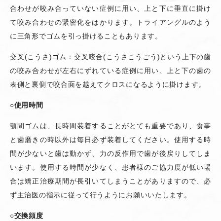
合わせが咬み合っていない症例に用い、上と下に垂直に掛け
て咬み合わせの緊密化をはかります。トライアングルのよう
に三角形でゴムを引っ掛けることもあります。
交叉
(
こうさ
)
ゴム：交叉咬合
(
こうさこうごう
)
という上下の歯
の咬み合わせが左右にずれている症例に用い、上と下の歯の
表側と裏側で咬合面を越えてクロスになるように掛けます。
○
使用時間
顎間ゴムは、長時間装着することがとても重要であり、食事
と歯磨きの時以外は毎日必ず装着してください。使用する時
間が少ないと歯は動かず、力の反作用で歯が後戻りしてしま
います。使用する時間が少なく、患者様のご協力度が低い場
合は矯正治療期間が長引いてしまうことがありますので、必
ず主治医の指示に従って行うようにお願いいたします。
○
交換頻度