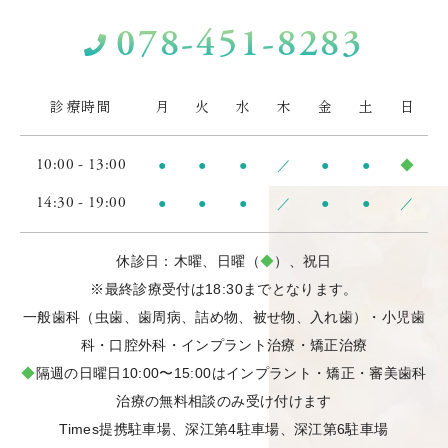
078-451-8283
診療時間
月
火
水
木
金
土
日
10:00 - 13:00
●
●
●
／
●
●
◆
14:30 - 19:00
●
●
●
／
●
●
／
休診日：木曜、日曜（
◆
）、祝日
※最終診療受付は18:30までとなります。
一般歯科（虫歯、歯周病、詰め物、被せ物、入れ歯）・小児歯
科・口腔外科・インプラント治療・矯正治療
◆
隔週の日曜日10:00〜15:00はインプラント・矯正・審美歯科
治療の無料相談のみ受け付けます
Times提携駐車場、深江第4駐車場、深江第6駐車場