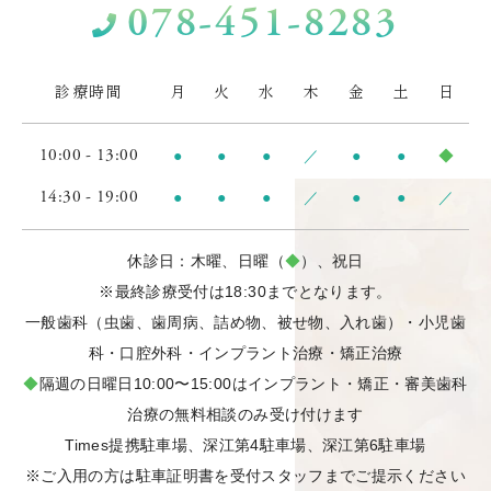
078-451-8283
診療時間
月
火
水
木
金
土
日
10:00 - 13:00
●
●
●
／
●
●
◆
14:30 - 19:00
●
●
●
／
●
●
／
休診日：木曜、日曜（
◆
）、祝日
※最終診療受付は18:30までとなります。
一般歯科（虫歯、歯周病、詰め物、被せ物、入れ歯）・小児歯
科・口腔外科・インプラント治療・矯正治療
◆
隔週の日曜日10:00〜15:00はインプラント・矯正・審美歯科
治療の無料相談のみ受け付けます
Times提携駐車場、深江第4駐車場、深江第6駐車場
※ご入用の方は駐車証明書を受付スタッフまでご提示ください